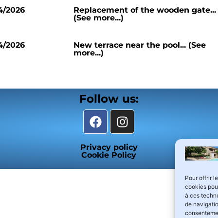
4/2026
Replacement of the wooden gate...
(See more...)
4/2026
New terrace near the pool... (See
more...)
Follow us:
Privacy policy
Cookie Policy
Pour offrir 
cookies pour
à ces techn
de navigatio
consentement