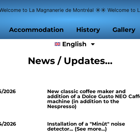
Welcome to La Magnanerie de Montréal ☀☀ Welcome to L
Accommodation
History
Gallery
English
News / Updates...
5/2026
New classic coffee maker and
addition of a Dolce Gusto NEO Caff
machine (in addition to the
Nespresso)
4/2026
Installation of a "Minût" noise
detector... (See more...)