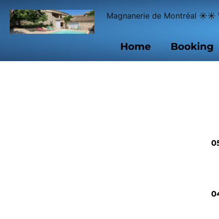
Welcome to La Magnanerie de Montréal ☀☀ 
Home
Booking
0
0