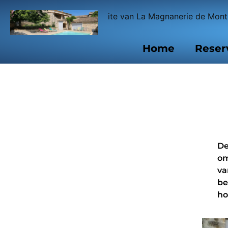
Welkom op de website van La Magnanerie de Montr
Home
Reser
De
om
va
be
ho