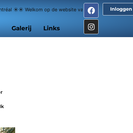
Inloggen
tréal ☀☀ Welkom op de website van La Magnanerie de M
Galerij
Links
er
Ik